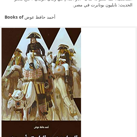
الحديث: نابليون بونابرت في مصر.
Books of
أحمد حافظ عوض