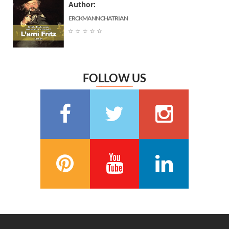
Author:
Jane Austen
(6)
ERCKMANN CHATRIAN
Marguerite Audoux
(6)
☆
☆
☆
☆
☆
Émile Chevalier
(6)
Frédéric Delly
(6)
Théophile Gautier
(6)
FOLLOW US
سعيد تقي الدين
(6)
Washington Irving
(5)
Georges Bernanos
(5)
François Coppée
(5)
Barbey d’Aurevilly
(5)
Anatole France
(5)
Zénaïde Fleuriot
(5)
Michel Zévaco
(5)
André Laurie
(5)
Joris Karl Huysmans
(5)