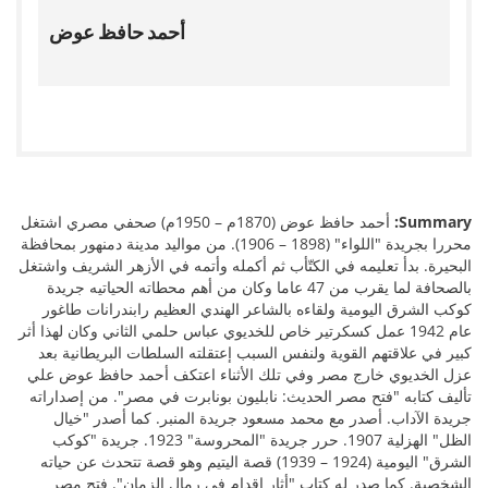
أحمد حافظ عوض
أحمد حافظ عوض (1870م – 1950م) صحفي مصري اشتغل
Summary:
محررا بجريدة "اللواء" (1898 – 1906). من مواليد مدينة دمنهور بمحافظة
البحيرة. بدأ تعليمه في الكتّأب ثم أكمله وأتمه في الأزهر الشريف واشتغل
بالصحافة لما يقرب من 47 عاما وكان من أهم محطاته الحياتيه جريدة
كوكب الشرق اليومية ولقاءه بالشاعر الهندي العظيم رابندرانات طاغور
عام 1942 عمل كسكرتير خاص للخديوي عباس حلمي الثاني وكان لهذا أثر
كبير في علاقتهم القوية ولنفس السبب إعتقلته السلطات البريطانية بعد
عزل الخديوي خارج مصر وفي تلك الأثناء اعتكف أحمد حافظ عوض علي
تأليف كتابه "فتح مصر الحديث: نابليون بونابرت في مصر". من إصداراته
جريدة الآداب. أصدر مع محمد مسعود جريدة المنبر. كما أصدر "خيال
الظل" الهزلية 1907. حرر جريدة "المحروسة" 1923. جريدة "كوكب
الشرق" اليومية (1924 – 1939) قصة اليتيم وهو قصة تتحدث عن حياته
الشخصية. كما صدر له كتاب "أثار اقدام في رمال الزمان". فتح مصر