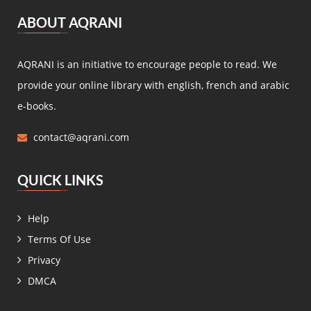
مصطفى لطفي المنفلوطي
(5)
ABOUT AQRANI
Miguel de Cervantes Saavedra
(4)
Daniel Defoe
(4)
AQRANI is an initiative to encourage people to read. We
Anaïs de Bassanville
(4)
provide your online library with english, french and arabic
Hans Christian Andersen
(4)
e-books.
Nathaniel Hawthorne
(4)
contact@aqrani.com
René Boylesve
(4)
Denis Diderot
(4)
QUICK LINKS
Henri Conscience
(4)
Wilkie Collins
(4)
Help
Roger Dombre
(4)
Terms Of Use
Edmond About
(4)
Privacy
Claire de Chandeneux
(4)
DMCA
Elizabeth Gaskell
(4)
زيدان إبراهيم
(4)