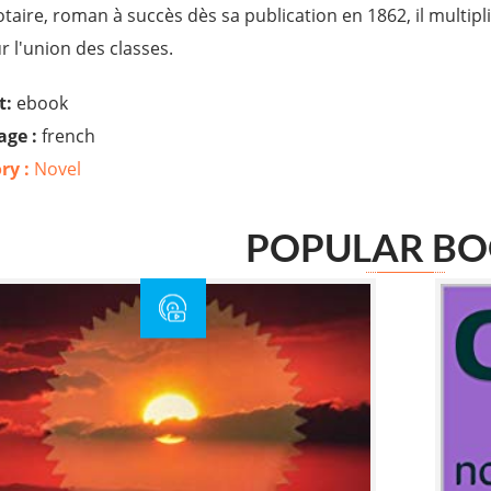
taire, roman à succès dès sa publication en 1862, il multipl
 l'union des classes.
t:
ebook
ge :
french
ry :
Novel
POPULAR B