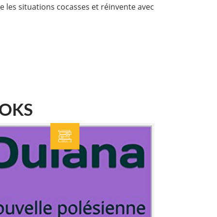
ie les situations cocasses et réinvente avec
OOKS