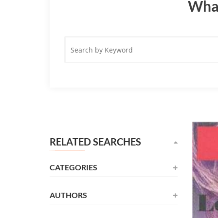
What
Search
by
Keyword
RELATED SEARCHES
CATEGORIES
AUTHORS
Novel
(531)
Alexandre Dumas
(137)
Childrens
(177)