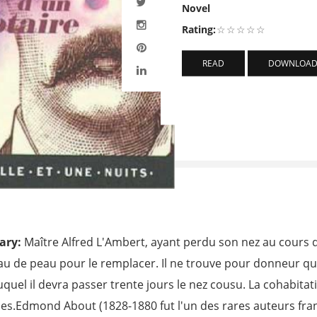
Novel
Rating:
☆
☆
☆
☆
☆
READ
DOWNLOA
ary:
Maître Alfred L'Ambert, ayant perdu son nez au cours d'
u de peau pour le remplacer. Il ne trouve pour donneur qu'
quel il devra passer trente jours le nez cousu. La cohabitati
ses.Edmond About (1828-1880 fut l'un des rares auteurs fran