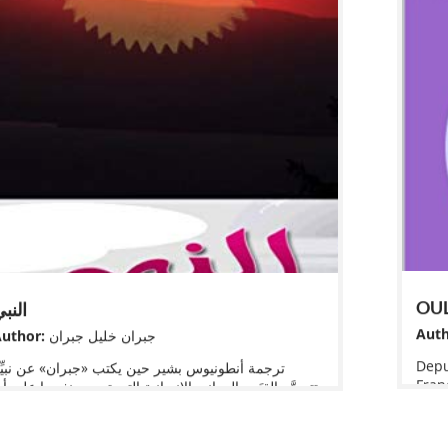
OU
النب
Auth
uthor:
جبران خليل جبران
Depu
ترجمة أنطونيوس بشير حين يكتب «جبران» عن نبيِّ
Fran
تتجسَّد القِيَم والمعاني الإنسانية التي تسمو بنفسها على أيِ
lang
دينٍ أو عِرقٍ أو لون؛ إنها الإنسانية في أبهى صورها. لا شكَ
Shak
أن كتاب «النبي» هو دُرَّةُ ما كتبه «جبران خليل جبرا»،
ne s
وخلاصةُ ما توصَّلَ إليه، وعصارةُ تجارِبه الذاتية ونظرت