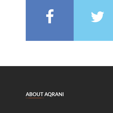
François Coppée
(5)
Barbey d’Aurevilly
(5)
Anatole France
(5)
Zénaïde Fleuriot
(5)
Michel Zévaco
(5)
André Laurie
(5)
Joris Karl Huysmans
(5)
مصطفى لطفي المنفلوطي
(5)
Miguel de Cervantes Saavedra
(4)
Daniel Defoe
(4)
Anaïs de Bassanville
(4)
Hans Christian Andersen
(4)
Nathaniel Hawthorne
(4)
ABOUT AQRANI
René Boylesve
(4)
Denis Diderot
(4)