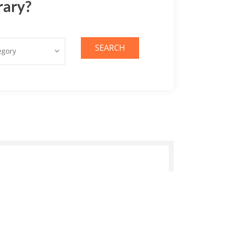
rary?
SEARCH
egory