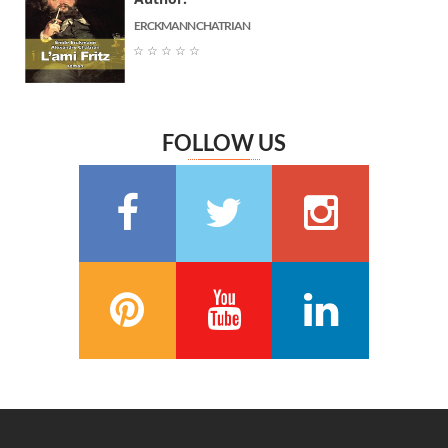
Jane Austen
(6)
ERCKMANN CHATRIAN
Marguerite Audoux
(6)
☆
☆
☆
☆
☆
Émile Chevalier
(6)
Frédéric Delly
(6)
Théophile Gautier
(6)
FOLLOW US
سعيد تقي الدين
(6)
Washington Irving
(5)
Georges Bernanos
(5)
François Coppée
(5)
Barbey d’Aurevilly
(5)
Anatole France
(5)
Zénaïde Fleuriot
(5)
Michel Zévaco
(5)
André Laurie
(5)
Joris Karl Huysmans
(5)