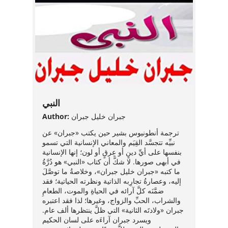
OUL
النبي
Autho
Author:
جبران خليل جبران
 de
Depuis
ترجمة أنطونيوس بشير حين يكتب «جبران» عن
en Fra
نبيِّه تتجسَّد القِيَم والمعاني الإنسانية التي تسمو
vid
connai
بنفسها على أيِّ دينٍ أو عِرقٍ أو لون؛ إنها الإنسانية
er les
littér
في أبهى صورها. لا شكَّ أن كتاب «النبي» هو دُرَّةُ
il est
Shakes
ما كتبه «جبران خليل جبران»، وخلاصةُ ما توصَّلَ
rier sa
siècle
إليه، وعصارةُ تجارِبه الذاتية ونظرته الحياتية؛ فقد
rôné
n’eût t
ضمَّنَه كلَّ آرائه في الحياةِ والموت، الطعامِ
er
bons t
والشراب، الحبِّ والزواج، وغيرها؛ لذا فقد اعتبره
 ou
appréc
جبران «ولادتَه الثانية» التي ظلَّ ينتظرها ألف عام.
 de
France
ويسرد جبران آراءَه على لسان الحكيم
 à