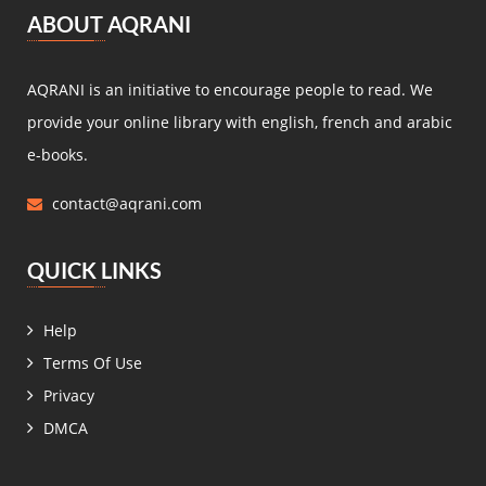
مصطفى لطفي المنفلوطي
(5)
ABOUT AQRANI
Miguel de Cervantes Saavedra
(4)
Daniel Defoe
(4)
AQRANI is an initiative to encourage people to read. We
Anaïs de Bassanville
(4)
provide your online library with english, french and arabic
Hans Christian Andersen
(4)
e-books.
Nathaniel Hawthorne
(4)
contact@aqrani.com
René Boylesve
(4)
Denis Diderot
(4)
QUICK LINKS
Henri Conscience
(4)
Wilkie Collins
(4)
Help
Roger Dombre
(4)
Terms Of Use
Edmond About
(4)
Privacy
Claire de Chandeneux
(4)
DMCA
Elizabeth Gaskell
(4)
زيدان إبراهيم
(4)