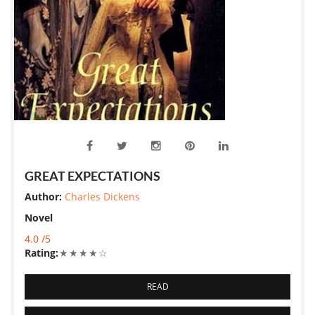
GREAT EXPECTATIONS
Author:
Charles Dickens
Novel
4.0 /5
Rating:
★
★
★
★
☆
READ