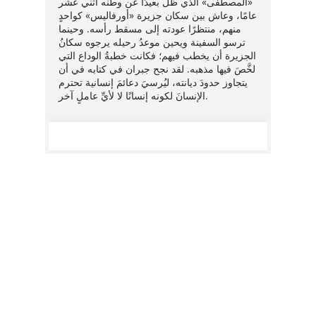
natural
«المصطفى» الذي ظلَّ بعيدًا عن وطنه اثني عشر
ectable
étrangè
عامًا، وعاش بين سكان جزيرة «أورفاليس» كواحدٍ
rmier
sans u
منهم، منتظرًا عودته إلى مسقط رأسه. وحينما
ce
nature
ترسو السفينة ويحين موعدُ رحيله يرجوه سكانُ
e
étrang
الجزيرة أن يخطب فيهم؛ فكانت خطبةُ الوداع التي
gne et
mécomp
لخَّصَ فيها مذهبه. لقد نجح جبران في كتابه في أن
 verra
qu’elle
يتجاوز حدودَ ديانته، ليُرسيَ دعائمَ إنسانية تحترم
e
Panthé
الإنسانَ لكونه إنسانًا لا لأيِّ عاملٍ آخر.
à un s
r. Les
souven
re où
d’assa
bien
généra
lsbourg
partic
carne
réputa
tion à
se fair
 cadre
t, car
place